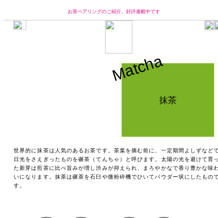
お茶ペアリングのご紹介。好評連載中です
YUCa’s Teaについて
コンセプト
Matcha
ブランドオーナーからのメッセージ
チームのご紹介
お茶について
抹茶
産地のご紹介
季節のお茶のご紹介
お茶の味わいのご紹介
お茶の楽しみ方と保存方法
お買い物
世界的に抹茶は人気のあるお茶です。茶葉を摘む前に、一定期間よしずなど
日光をさえぎったものを碾茶（てんちゃ）と呼びます。太陽の光を避けて育
YUCa's Tea
た新芽は煎茶に比べ旨みが増し渋みが抑えられ、まろやかなで香り豊かな味
・煎茶
いになります。抹茶は碾茶を石臼や微粉砕機でひいてパウダー状にしたもの
す。
・番茶類
・抹茶
・お茶セット