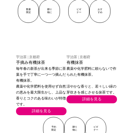
・グッズ
YUCa's Choice
数量
贈り
ビギ
おす
限定
物に
ナー
すめ
・グッズ
宇治茶 | 京都府
宇治茶 | 京都府
手摘み有機抹茶
有機抹茶
毎年春の新茶が出来る季節に茶
農薬や化学肥料に頼らないで作
葉を手で丁寧に一つ一つ摘んだ
られた有機抹茶。
有機抹茶。
農薬や化学肥料を使用せず自然
涼やかな香りと、若々しい緑の
の恵みを最大限生かし、上品な
芽吹きを感じさせる抹茶です。
香りとコクのある味わいが特徴
詳細を見る
です。
詳細を見る
予約
贈り
ビギ
限定
物に
ナー