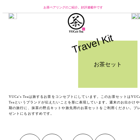
お茶ペアリングのご紹介。好評連載中です
YUCa’s Teaについて
コンセプト
Travel Kit
ブランドオーナーからのメッセージ
チームのご紹介
お茶について
お茶セット
産地のご紹介
季節のお茶のご紹介
お茶の味わいのご紹介
お茶の楽しみ方と保存方法
お買い物
YUCa's Teaは旅するお茶をコンセプトにしています。このお茶セットはYUCa
Teaというブランドが伝えたいことを形に表現しています。週末のお出かけや
YUCa's Tea
期の旅行に、抹茶の野点キットや旅先用のお茶セットをご利用ください。プ
・煎茶
ゼントにもおすすめです。
・番茶類
・抹茶
・お茶セット