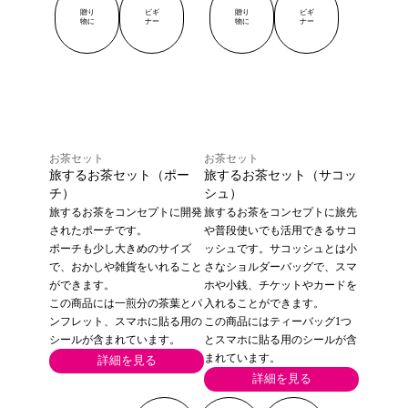
・グッズ
贈り
ビギ
贈り
ビギ
YUCa's Choice
物に
ナー
物に
ナー
・グッズ
お茶セット
お茶セット
旅するお茶セット（ポー
旅するお茶セット（サコッ
チ）
シュ）
旅するお茶をコンセプトに開発
旅するお茶をコンセプトに旅先
されたポーチです。
や普段使いでも活用できるサコ
ポーチも少し大きめのサイズ
ッシュです。サコッシュとは小
で、おかしや雑貨をいれること
さなショルダーバッグで、スマ
ができます。
ホや小銭、チケットやカードを
この商品には一煎分の茶葉とパ
入れることができます。
ンフレット、スマホに貼る用の
この商品にはティーバッグ1つ
シールが含まれています。
とスマホに貼る用のシールが含
まれています。
詳細を見る
詳細を見る